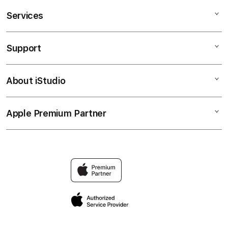
Services
HOMIATOTO
HOMIATOTO LOGIN
Support
AppleCare+
HOMIATOTO LINK
Corporate
HOMIATOTO DAFTAR
About iStudio
My Account
HOMIATOTO
SITUS HOMIATOTO
Collection & Delivery
Elush Service Provider
HOMIATOTO TOGEL
Apple Premium Partner
About Us
Returns & Exchanges
Financing Options
HOMIATOTO SLOT
Find an iStudio near you
Contact Us
Trade-in
HOMIATOTO ALTERNATIF
Why Shop at iStudio
FAQ
Traveller’s Reservation
retroporr.org
Privacy Policy
Site Terms of Use