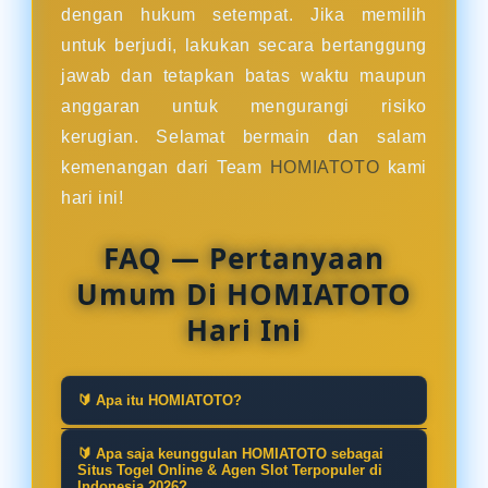
dengan hukum setempat. Jika memilih
untuk berjudi, lakukan secara bertanggung
jawab dan tetapkan batas waktu maupun
anggaran untuk mengurangi risiko
kerugian. Selamat bermain dan salam
kemenangan dari Team
HOMIATOTO
kami
hari ini!
FAQ — Pertanyaan
Umum Di HOMIATOTO
Hari Ini
🔰 Apa itu HOMIATOTO?
HOMIATOTO adalah SITUS TOGEL
🔰 Apa saja keunggulan HOMIATOTO sebagai
ONLINE & AGEN SLOT TERPOPULER
Situs Togel Online & Agen Slot Terpopuler di
Indonesia 2026?