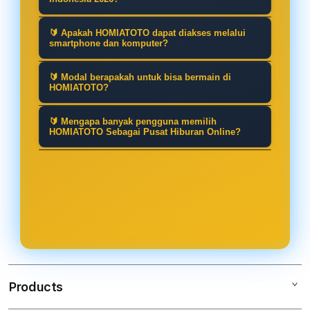
Di INDONESIA 2026 sebagai platform
HOMIATOTO menawarkan tampilan
hiburan digital yang menyediakan
🔰 Apakah HOMIATOTO dapat diakses melalui
website yang modern, sistem yang
smartphone dan komputer?
berbagai kategori permainan seperti
responsif, navigasi yang mudah
Toto Togel, Slot Online, Live Casino,
Ya. HOMIATOTO mendukung akses
🔰 Modal berapakah untuk bisa bermain di
digunakan, pilihan permainan yang
Sportsbook, Arcade, dan permainan
melalui berbagai perangkat seperti
HOMIATOTO?
lengkap, proses transaksi yang
populer lainnya yang dapat diakses
smartphone Android, iPhone, tablet,
Cukup murah ya Guyss, Untuk
praktis, serta layanan pelanggan
🔰 Mengapa banyak pengguna memilih
melalui desktop maupun perangkat
laptop, maupun komputer tanpa
bermain hanya minimal deposit 10RB
HOMIATOTO Sebagai Pusat Hiburan Online?
yang siap membantu selama 24 jam.
mobile.
ribet dan gampang untuk digunkaan
dan bettingan togel 100 perak koin
Ya, Banyak pengguna memilih
para pengguna hari ini.
di semua pasaran resmi dan populer
HOMIATOTO disebabkan akses
di HOMIATOTO.
alternative cepat, aman dan
terpercaya dengan performa website
yang stabil, koleksi permainan yang
beragam, proses transaksi yang
praktis, serta dukungan layanan
Products
pelanggan 24 jam penuh.