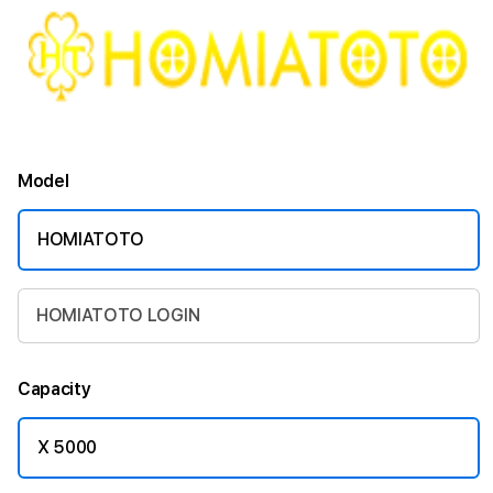
Model
HOMIATOTO
HOMIATOTO LOGIN
Capacity
X 5000