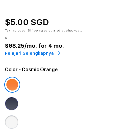
$5.00 SGD
Tax included.
Shipping
calculated at checkout.
or
$68.25
/mo. for 4 mo.
Pelajari Selengkapnya
Color
- Cosmic Orange