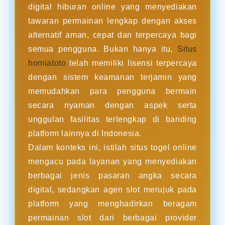
digital hiburan online yang menyediakan
tawaran permainan lengkap dengan akses
alternatif aman, cepat dan terpercaya bagi
semua pengguna. Bukan hanya itu,
Situs
homiatoto
telah memiliki lisensi terpercaya
dengan sistem keamanan terjamin yang
memudahkan para pengguna bermain
secara nyaman dengan aspek serta
unggulan fasilitas terlengkap di banding
platform lainnya di Indonesia.
Dalam konteks ini, istilah situs togel online
mengacu pada layanan yang menyediakan
berbagai jenis pasaran angka secara
digital, sedangkan agen slot merujuk pada
platform yang menghadirkan beragam
permainan slot dari berbagai provider