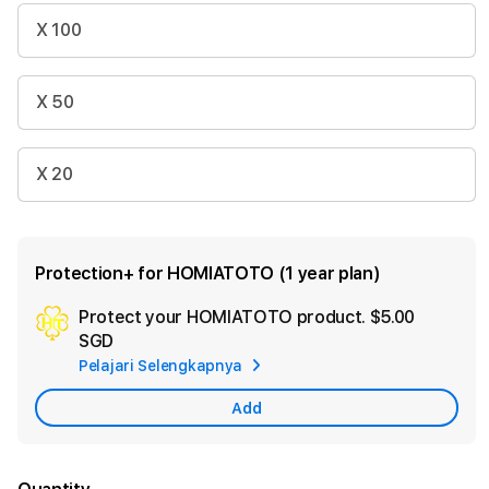
X 100
X 50
X 20
Protection+ for HOMIATOTO (1 year plan)
Protect your HOMIATOTO product.
$5.00
Ad
SGD
App
Pelajari Selengkapnya
Car
Add