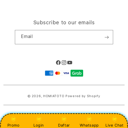
Subscribe to our emails
Email
Facebook
Instagram
YouTube
Payment
methods
© 2026,
HOMIATOTO
Powered by Shopify
PRICES INCLUDE 9% GST BUT EXCLUDE SHIPPING COSTS.
S
Promo
Login
Daftar
Whatsapp
Live Chat