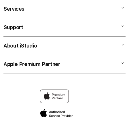
Services
HOMIATOTO
HOMIATOTO LOGIN
Support
AppleCare+
HOMIATOTO LINK
Corporate
HOMIATOTO DAFTAR
About iStudio
My Account
HOMIATOTO
SITUS HOMIATOTO
Collection & Delivery
Elush Service Provider
HOMIATOTO TOGEL
Apple Premium Partner
About Us
Returns & Exchanges
Financing Options
HOMIATOTO SLOT
Find an iStudio near you
Contact Us
Trade-in
HOMIATOTO ALTERNATIF
Why Shop at iStudio
FAQ
Traveller’s Reservation
retroporr.org
Privacy Policy
Site Terms of Use