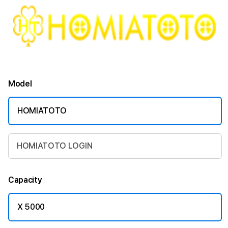
Model
HOMIATOTO
HOMIATOTO LOGIN
Capacity
X 5000