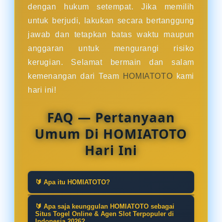
dengan hukum setempat. Jika memilih
untuk berjudi, lakukan secara bertanggung
jawab dan tetapkan batas waktu maupun
anggaran untuk mengurangi risiko
kerugian. Selamat bermain dan salam
kemenangan dari Team
HOMIATOTO
kami
hari ini!
FAQ — Pertanyaan
Umum Di HOMIATOTO
Hari Ini
🔰 Apa itu HOMIATOTO?
HOMIATOTO adalah SITUS TOGEL
🔰 Apa saja keunggulan HOMIATOTO sebagai
ONLINE & AGEN SLOT TERPOPULER
Situs Togel Online & Agen Slot Terpopuler di
Indonesia 2026?