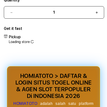
Quantity
Decrease
Incr
quantity
quant
for
for
Get it fast
HOMIATOTO
HOM
>
>
Pickup
DAFTAR
DAF
Loading store
&
&
LOGIN
LOGI
SITUS
SITU
TOGEL
TOG
ONLINE
ONL
&
&
AGEN
AGE
HOMIATOTO > DAFTAR &
SLOT
SLO
LOGIN SITUS TOGEL ONLINE
TERPOPULER
TER
& AGEN SLOT TERPOPULER
Di
Di
INDONESIA
INDO
Di INDONESIA 2026
2026
2026
HOMIATOTO
adalah salah satu platform