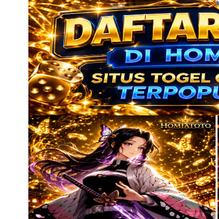
Open
media
1
in
modal