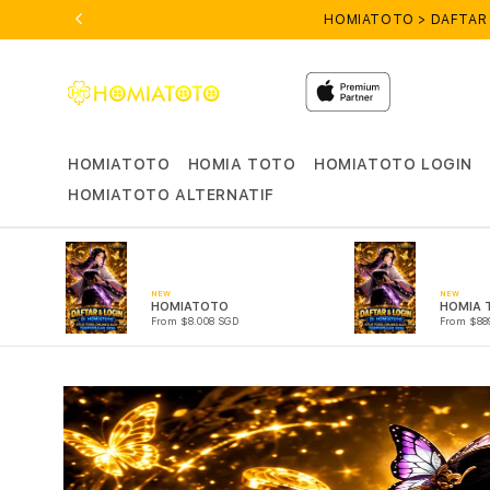
HOMIATOTO > DAFTAR 
HOMIATOTO
HOMIA TOTO
HOMIATOTO LOGIN
HOMIATOTO ALTERNATIF
NEW
NEW
HOMIATOTO
HOMIA 
From $8.008 SGD
From $88
Skip to
product
information