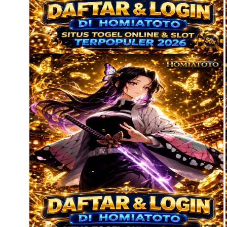
Open
media
4
in
modal