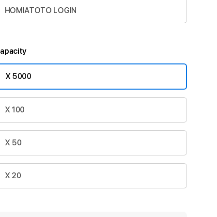
HOMIATOTO LOGIN
apacity
X 5000
X 100
X 50
X 20