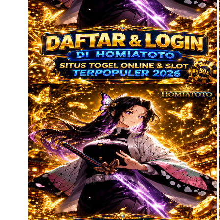
Open
media
2
in
modal