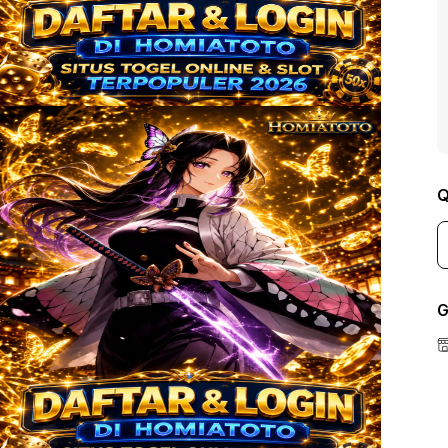
Open
media
5
in
modal
Q
G