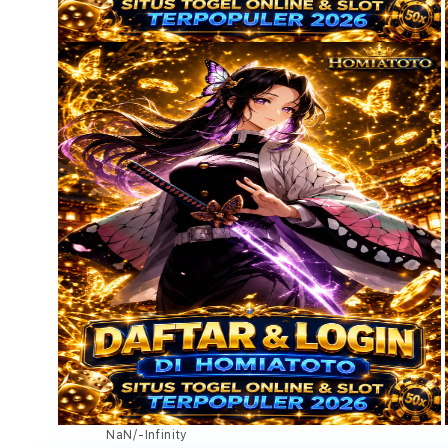
Open
media
6
in
modal
Open
of
NaN
/
-Infinity
media