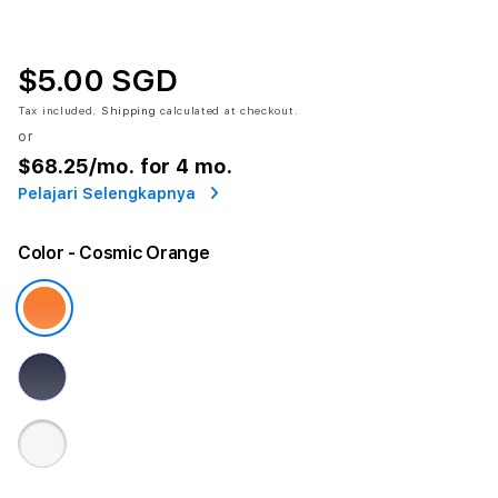
$5.00 SGD
Tax included.
Shipping
calculated at checkout.
or
$68.25
/mo. for 4 mo.
Pelajari Selengkapnya
Color
- Cosmic Orange