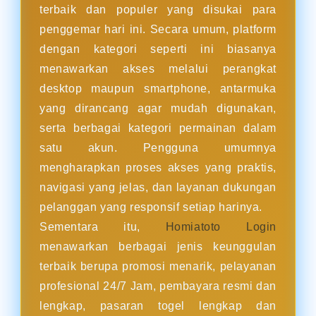
terbaik dan populer yang disukai para
penggemar hari ini. Secara umum, platform
dengan kategori seperti ini biasanya
menawarkan akses melalui perangkat
desktop maupun smartphone, antarmuka
yang dirancang agar mudah digunakan,
serta berbagai kategori permainan dalam
satu akun. Pengguna umumnya
mengharapkan proses akses yang praktis,
navigasi yang jelas, dan layanan dukungan
pelanggan yang responsif setiap harinya.
Sementara itu,
Homiatoto Login
menawarkan berbagai jenis keunggulan
terbaik berupa promosi menarik, pelayanan
profesional 24/7 Jam, pembayara resmi dan
lengkap, pasaran togel lengkap dan