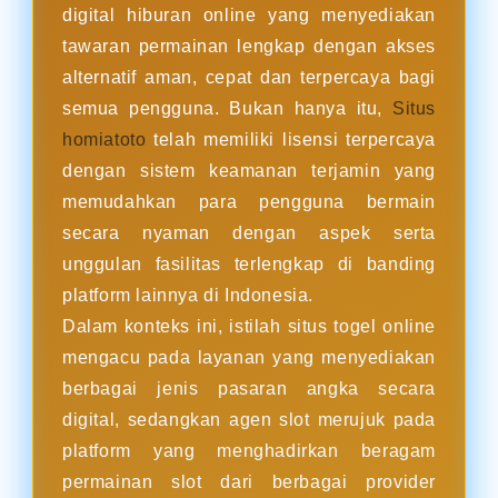
digital hiburan online yang menyediakan
tawaran permainan lengkap dengan akses
alternatif aman, cepat dan terpercaya bagi
semua pengguna. Bukan hanya itu,
Situs
homiatoto
telah memiliki lisensi terpercaya
dengan sistem keamanan terjamin yang
memudahkan para pengguna bermain
secara nyaman dengan aspek serta
unggulan fasilitas terlengkap di banding
platform lainnya di Indonesia.
Dalam konteks ini, istilah situs togel online
mengacu pada layanan yang menyediakan
berbagai jenis pasaran angka secara
digital, sedangkan agen slot merujuk pada
platform yang menghadirkan beragam
permainan slot dari berbagai provider