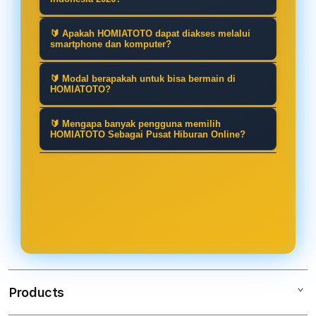
Di INDONESIA 2026 sebagai platform
HOMIATOTO menawarkan tampilan
hiburan digital yang menyediakan
🔰 Apakah HOMIATOTO dapat diakses melalui
website yang modern, sistem yang
smartphone dan komputer?
berbagai kategori permainan seperti
responsif, navigasi yang mudah
Toto Togel, Slot Online, Live Casino,
Ya. HOMIATOTO mendukung akses
🔰 Modal berapakah untuk bisa bermain di
digunakan, pilihan permainan yang
Sportsbook, Arcade, dan permainan
melalui berbagai perangkat seperti
HOMIATOTO?
lengkap, proses transaksi yang
populer lainnya yang dapat diakses
smartphone Android, iPhone, tablet,
Cukup murah ya Guyss, Untuk
praktis, serta layanan pelanggan
🔰 Mengapa banyak pengguna memilih
melalui desktop maupun perangkat
laptop, maupun komputer tanpa
bermain hanya minimal deposit 10RB
HOMIATOTO Sebagai Pusat Hiburan Online?
yang siap membantu selama 24 jam.
mobile.
ribet dan gampang untuk digunkaan
dan bettingan togel 100 perak koin
Ya, Banyak pengguna memilih
para pengguna hari ini.
di semua pasaran resmi dan populer
HOMIATOTO disebabkan akses
di HOMIATOTO.
alternative cepat, aman dan
terpercaya dengan performa website
yang stabil, koleksi permainan yang
beragam, proses transaksi yang
praktis, serta dukungan layanan
Products
pelanggan 24 jam penuh.