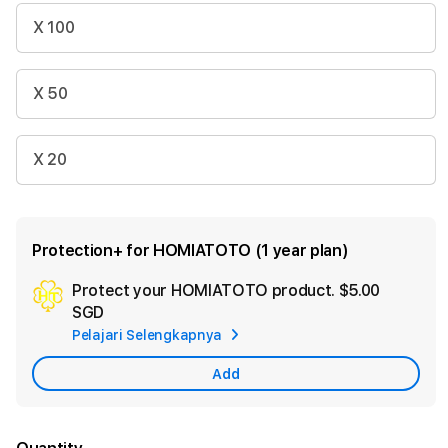
X 100
X 50
X 20
Protection+ for HOMIATOTO (1 year plan)
Protect your HOMIATOTO product.
$5.00
Ad
SGD
App
Pelajari Selengkapnya
Car
Add