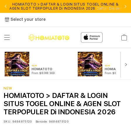
HOMIATOTO > DAFTAR & LOGIN SITUS TOGEL ONLINE &
AGEN SLOT TERPOPULER Di INDONESIA 2026
Daftar Disini !
Select your store
Cart
NEW
NEW
HOMIATOTO
HOMIA TOTO
From $8.008 SGD
From $889.99 SGD
NEW
HOMIATOTO > DAFTAR & LOGIN
SITUS TOGEL ONLINE & AGEN SLOT
TERPOPULER Di INDONESIA 2026
SKU:
9484875120
Barcode:
9484875120