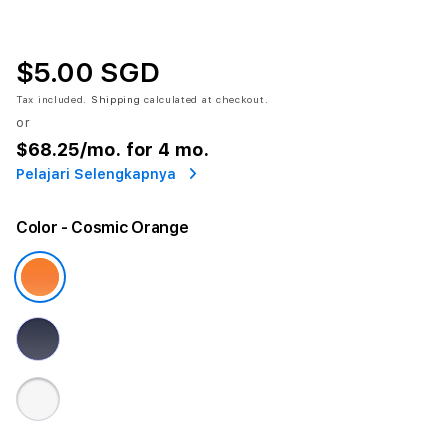
$5.00 SGD
Tax included.
Shipping
calculated at checkout.
or
$68.25
/mo. for 4 mo.
Pelajari Selengkapnya
Color
- Cosmic Orange