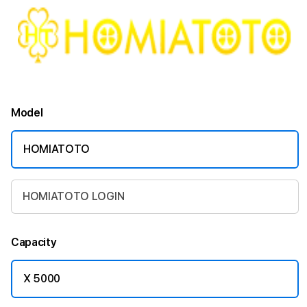
Model
HOMIATOTO
HOMIATOTO LOGIN
Capacity
X 5000