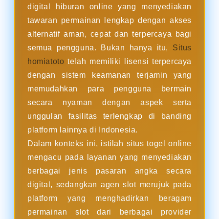
digital hiburan online yang menyediakan
tawaran permainan lengkap dengan akses
alternatif aman, cepat dan terpercaya bagi
semua pengguna. Bukan hanya itu,
Situs
homiatoto
telah memiliki lisensi terpercaya
dengan sistem keamanan terjamin yang
memudahkan para pengguna bermain
secara nyaman dengan aspek serta
unggulan fasilitas terlengkap di banding
platform lainnya di Indonesia.
Dalam konteks ini, istilah situs togel online
mengacu pada layanan yang menyediakan
berbagai jenis pasaran angka secara
digital, sedangkan agen slot merujuk pada
platform yang menghadirkan beragam
permainan slot dari berbagai provider