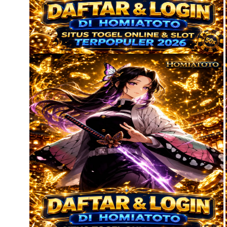
Open
media
4
in
modal