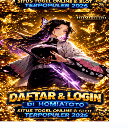
Open
media
7
in
modal
Open
media