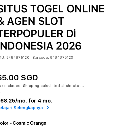
SITUS TOGEL ONLINE
& AGEN SLOT
TERPOPULER Di
INDONESIA 2026
KU:
9484875120
Barcode:
9484875120
$5.00 SGD
ax included.
Shipping
calculated at checkout.
r
68.25
/mo. for 4 mo.
elajari Selengkapnya
olor
- Cosmic Orange