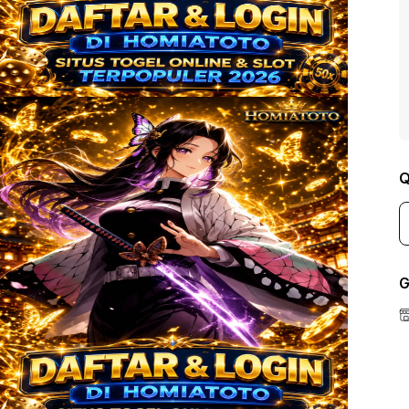
Open
media
5
in
modal
Q
G