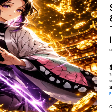
S
T
o
$
P
C