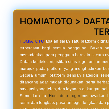
8
in
modal
HOMIATOTO > DAFTA
TER
HOMIATOTO
adalah salah satu platform digit
terpercaya bagi semua pengguna. Bukan h
memudahkan para pengguna bermain secara nyama
Dalam konteks ini, istilah situs togel online
merujuk pada platform yang menghadirkan bera
Secara umum, platform dengan kategori sep
dirancang agar mudah digunakan, serta berba
navigasi yang jelas, dan layanan dukungan pela
Sementara itu,
Homiatoto Login
menawarkan be
resmi dan lengkap, pasaran togel lengkap dan 