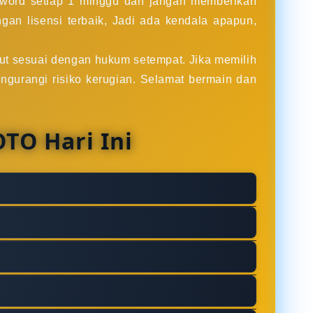
word setiap 1 minggu dan jangan memberikan
an lisensi terbaik, Jadi ada kendala apapun,
ut sesuai dengan hukum setempat. Jika memilih
ngurangi risiko kerugian. Selamat bermain dan
O Hari Ini
atform hiburan digital yang menyediakan
 dan permainan populer lainnya yang dapat
mudah digunakan, pilihan permainan yang
jam.
e, tablet, laptop, maupun komputer tanpa