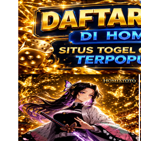
Open
media
1
in
modal