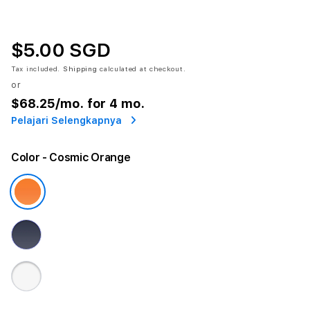
$5.00 SGD
Tax included.
Shipping
calculated at checkout.
or
$68.25
/mo. for 4 mo.
Pelajari Selengkapnya
Color
- Cosmic Orange