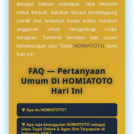
dengan hukum setempat. Jika memilih
untuk berjudi, lakukan secara bertanggung
jawab dan tetapkan batas waktu maupun
anggaran untuk mengurangi risiko
kerugian. Selamat bermain dan salam
kemenangan dari Team
HOMIATOTO
kami
hari ini!
FAQ — Pertanyaan
Umum Di HOMIATOTO
Hari Ini
🔰 Apa itu HOMIATOTO?
HOMIATOTO adalah SITUS TOGEL
🔰 Apa saja keunggulan HOMIATOTO sebagai
ONLINE & AGEN SLOT TERPOPULER
Situs Togel Online & Agen Slot Terpopuler di
Indonesia 2026?