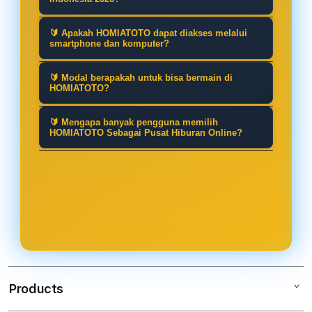
Di INDONESIA 2026 sebagai platform
HOMIATOTO menawarkan tampilan
hiburan digital yang menyediakan
🔰 Apakah HOMIATOTO dapat diakses melalui
website yang modern, sistem yang
smartphone dan komputer?
berbagai kategori permainan seperti
responsif, navigasi yang mudah
Toto Togel, Slot Online, Live Casino,
Ya. HOMIATOTO mendukung akses
🔰 Modal berapakah untuk bisa bermain di
digunakan, pilihan permainan yang
Sportsbook, Arcade, dan permainan
melalui berbagai perangkat seperti
HOMIATOTO?
lengkap, proses transaksi yang
populer lainnya yang dapat diakses
smartphone Android, iPhone, tablet,
Cukup murah ya Guyss, Untuk
praktis, serta layanan pelanggan
🔰 Mengapa banyak pengguna memilih
melalui desktop maupun perangkat
laptop, maupun komputer tanpa
bermain hanya minimal deposit 10RB
HOMIATOTO Sebagai Pusat Hiburan Online?
yang siap membantu selama 24 jam.
mobile.
ribet dan gampang untuk digunkaan
dan bettingan togel 100 perak koin
Ya, Banyak pengguna memilih
para pengguna hari ini.
di semua pasaran resmi dan populer
HOMIATOTO disebabkan akses
di HOMIATOTO.
alternative cepat, aman dan
terpercaya dengan performa website
yang stabil, koleksi permainan yang
beragam, proses transaksi yang
praktis, serta dukungan layanan
Products
pelanggan 24 jam penuh.