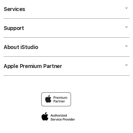
Services
HOMIATOTO
HOMIATOTO LOGIN
Support
AppleCare+
HOMIATOTO LINK
Corporate
HOMIATOTO DAFTAR
About iStudio
My Account
HOMIATOTO
SITUS HOMIATOTO
Collection & Delivery
Elush Service Provider
HOMIATOTO TOGEL
Apple Premium Partner
About Us
Returns & Exchanges
Financing Options
HOMIATOTO SLOT
Find an iStudio near you
Contact Us
Trade-in
HOMIATOTO ALTERNATIF
Why Shop at iStudio
FAQ
Traveller’s Reservation
retroporr.org
Privacy Policy
Site Terms of Use