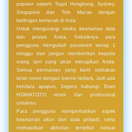
populer seperti Togel Hongkong, Sydney,
Singapore dan Toto Macau dengan
bettingan termurah di Asia.
Untuk mengurangi resiko keamanan data
dan privasi Anda, Sebaiknya para
pengguna mengubah password setiap 1
minggu dan jangan memberikan kepada
orang lain yang akan merugikan Anda.
Semua permainan yang kami sediakan
telah resmi dengan lisensi terbaik, Jadi ada
kendala apapun, Segera hubungi Team
HOMIATOTO resmi dan profesional
untukmu.
Para pengguna memperhatikan aspek
keamanan akun dan data pribadi, serta
memastikan aktivitas tersebut sesuai