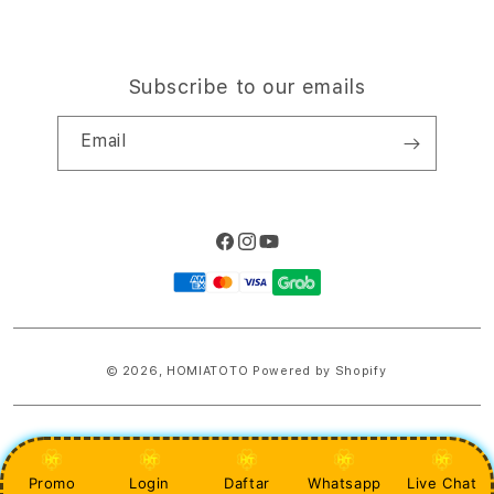
Subscribe to our emails
Email
Facebook
Instagram
YouTube
Payment
methods
© 2026,
HOMIATOTO
Powered by Shopify
PRICES INCLUDE 9% GST BUT EXCLUDE SHIPPING COSTS.
S
Promo
Login
Daftar
Whatsapp
Live Chat