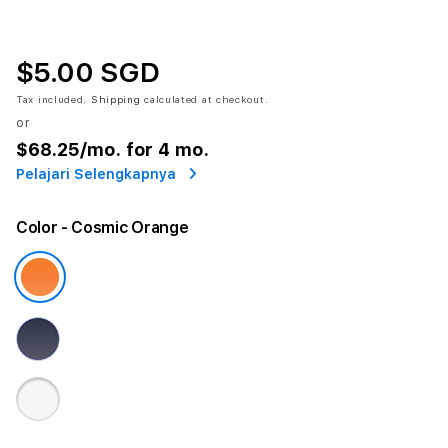
$5.00 SGD
Tax included.
Shipping
calculated at checkout.
or
$68.25
/mo. for 4 mo.
Pelajari Selengkapnya
Color
- Cosmic Orange