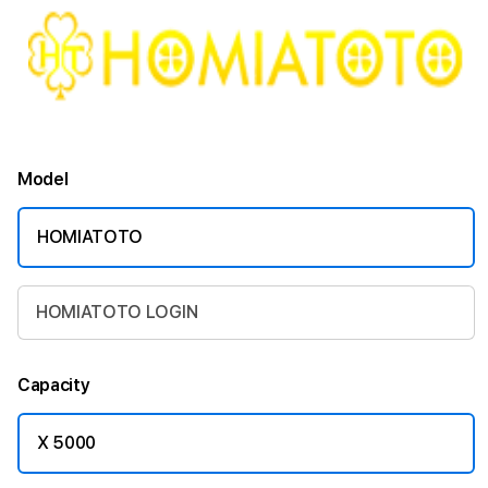
Model
HOMIATOTO
HOMIATOTO LOGIN
Capacity
X 5000