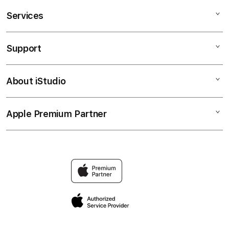
Services
HOMIATOTO
HOMIATOTO LOGIN
Support
AppleCare+
HOMIATOTO LINK
Corporate
HOMIATOTO DAFTAR
About iStudio
My Account
HOMIATOTO
SITUS HOMIATOTO
Collection & Delivery
Elush Service Provider
HOMIATOTO TOGEL
Apple Premium Partner
About Us
Returns & Exchanges
Financing Options
HOMIATOTO SLOT
Find an iStudio near you
Contact Us
Trade-in
HOMIATOTO ALTERNATIF
Why Shop at iStudio
FAQ
Traveller’s Reservation
retroporr.org
Privacy Policy
Site Terms of Use