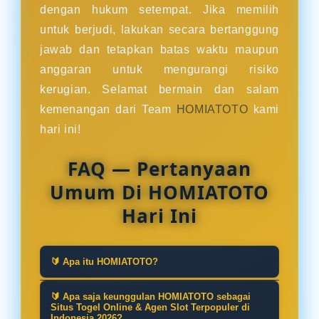
dengan hukum setempat. Jika memilih
untuk berjudi, lakukan secara bertanggung
jawab dan tetapkan batas waktu maupun
anggaran untuk mengurangi risiko
kerugian. Selamat bermain dan salam
kemenangan dari Team
HOMIATOTO
kami
hari ini!
FAQ — Pertanyaan
Umum Di HOMIATOTO
Hari Ini
🔰 Apa itu HOMIATOTO?
HOMIATOTO adalah SITUS TOGEL
🔰 Apa saja keunggulan HOMIATOTO sebagai
ONLINE & AGEN SLOT TERPOPULER
Situs Togel Online & Agen Slot Terpopuler di
Indonesia 2026?