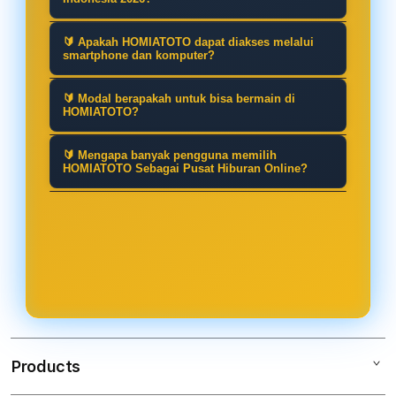
Di INDONESIA 2026 sebagai platform
HOMIATOTO menawarkan tampilan
hiburan digital yang menyediakan
🔰 Apakah HOMIATOTO dapat diakses melalui
website yang modern, sistem yang
smartphone dan komputer?
berbagai kategori permainan seperti
responsif, navigasi yang mudah
Toto Togel, Slot Online, Live Casino,
Ya. HOMIATOTO mendukung akses
🔰 Modal berapakah untuk bisa bermain di
digunakan, pilihan permainan yang
Sportsbook, Arcade, dan permainan
melalui berbagai perangkat seperti
HOMIATOTO?
lengkap, proses transaksi yang
populer lainnya yang dapat diakses
smartphone Android, iPhone, tablet,
Cukup murah ya Guyss, Untuk
praktis, serta layanan pelanggan
🔰 Mengapa banyak pengguna memilih
melalui desktop maupun perangkat
laptop, maupun komputer tanpa
bermain hanya minimal deposit 10RB
HOMIATOTO Sebagai Pusat Hiburan Online?
yang siap membantu selama 24 jam.
mobile.
ribet dan gampang untuk digunkaan
dan bettingan togel 100 perak koin
Ya, Banyak pengguna memilih
para pengguna hari ini.
di semua pasaran resmi dan populer
HOMIATOTO disebabkan akses
di HOMIATOTO.
alternative cepat, aman dan
terpercaya dengan performa website
yang stabil, koleksi permainan yang
beragam, proses transaksi yang
praktis, serta dukungan layanan
Products
pelanggan 24 jam penuh.