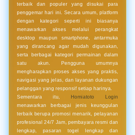
terbaik dan populer yang disukai para
penggemar hari ini. Secara umum, platform
dengan kategori seperti ini biasanya
menawarkan akses melalui perangkat
desktop maupun smartphone, antarmuka
yang dirancang agar mudah digunakan,
serta berbagai kategori permainan dalam
satu akun. Pengguna umumnya
mengharapkan proses akses yang praktis,
navigasi yang jelas, dan layanan dukungan
pelanggan yang responsif setiap harinya.
Sementara itu,
Homiatoto Login
menawarkan berbagai jenis keunggulan
terbaik berupa promosi menarik, pelayanan
profesional 24/7 Jam, pembayara resmi dan
lengkap, pasaran togel lengkap dan