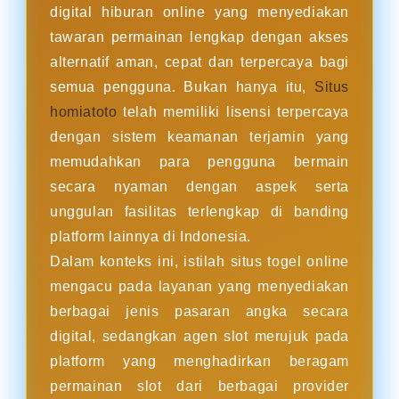
digital hiburan online yang menyediakan
tawaran permainan lengkap dengan akses
alternatif aman, cepat dan terpercaya bagi
semua pengguna. Bukan hanya itu,
Situs
homiatoto
telah memiliki lisensi terpercaya
dengan sistem keamanan terjamin yang
memudahkan para pengguna bermain
secara nyaman dengan aspek serta
unggulan fasilitas terlengkap di banding
platform lainnya di Indonesia.
Dalam konteks ini, istilah situs togel online
mengacu pada layanan yang menyediakan
berbagai jenis pasaran angka secara
digital, sedangkan agen slot merujuk pada
platform yang menghadirkan beragam
permainan slot dari berbagai provider