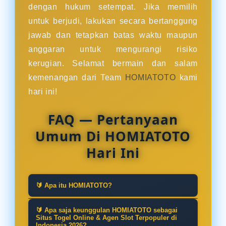
dengan hukum setempat. Jika memilih
untuk berjudi, lakukan secara bertanggung
jawab dan tetapkan batas waktu maupun
anggaran untuk mengurangi risiko
kerugian. Selamat bermain dan salam
kemenangan dari Team
HOMIATOTO
kami
hari ini!
FAQ — Pertanyaan
Umum Di HOMIATOTO
Hari Ini
🔰 Apa itu HOMIATOTO?
HOMIATOTO adalah SITUS TOGEL
🔰 Apa saja keunggulan HOMIATOTO sebagai
ONLINE & AGEN SLOT TERPOPULER
Situs Togel Online & Agen Slot Terpopuler di
Indonesia 2026?