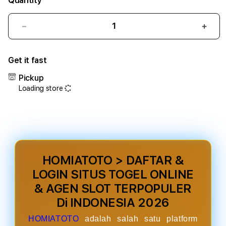
Quantity
Decrease
Incr
quantity
quant
for
for
Get it fast
HOMIATOTO
HOM
>
>
Pickup
DAFTAR
DAF
Loading store
&
&
LOGIN
LOGI
SITUS
SITU
TOGEL
TOG
ONLINE
ONL
&
&
AGEN
AGE
HOMIATOTO > DAFTAR &
SLOT
SLO
LOGIN SITUS TOGEL ONLINE
TERPOPULER
TER
& AGEN SLOT TERPOPULER
Di
Di
INDONESIA
INDO
Di INDONESIA 2026
2026
2026
HOMIATOTO
adalah salah satu platform