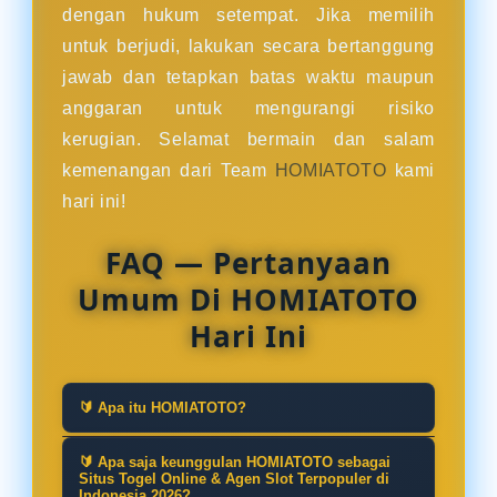
dengan hukum setempat. Jika memilih
untuk berjudi, lakukan secara bertanggung
jawab dan tetapkan batas waktu maupun
anggaran untuk mengurangi risiko
kerugian. Selamat bermain dan salam
kemenangan dari Team
HOMIATOTO
kami
hari ini!
FAQ — Pertanyaan
Umum Di HOMIATOTO
Hari Ini
🔰 Apa itu HOMIATOTO?
HOMIATOTO adalah SITUS TOGEL
🔰 Apa saja keunggulan HOMIATOTO sebagai
ONLINE & AGEN SLOT TERPOPULER
Situs Togel Online & Agen Slot Terpopuler di
Indonesia 2026?