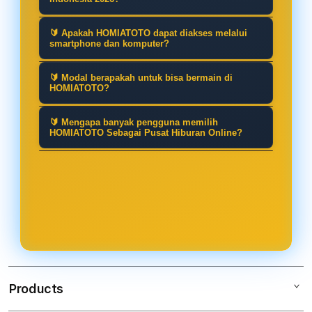
Di INDONESIA 2026 sebagai platform
HOMIATOTO menawarkan tampilan
hiburan digital yang menyediakan
🔰 Apakah HOMIATOTO dapat diakses melalui
website yang modern, sistem yang
smartphone dan komputer?
berbagai kategori permainan seperti
responsif, navigasi yang mudah
Toto Togel, Slot Online, Live Casino,
Ya. HOMIATOTO mendukung akses
🔰 Modal berapakah untuk bisa bermain di
digunakan, pilihan permainan yang
Sportsbook, Arcade, dan permainan
melalui berbagai perangkat seperti
HOMIATOTO?
lengkap, proses transaksi yang
populer lainnya yang dapat diakses
smartphone Android, iPhone, tablet,
Cukup murah ya Guyss, Untuk
praktis, serta layanan pelanggan
🔰 Mengapa banyak pengguna memilih
melalui desktop maupun perangkat
laptop, maupun komputer tanpa
bermain hanya minimal deposit 10RB
HOMIATOTO Sebagai Pusat Hiburan Online?
yang siap membantu selama 24 jam.
mobile.
ribet dan gampang untuk digunkaan
dan bettingan togel 100 perak koin
Ya, Banyak pengguna memilih
para pengguna hari ini.
di semua pasaran resmi dan populer
HOMIATOTO disebabkan akses
di HOMIATOTO.
alternative cepat, aman dan
terpercaya dengan performa website
yang stabil, koleksi permainan yang
beragam, proses transaksi yang
praktis, serta dukungan layanan
Products
pelanggan 24 jam penuh.