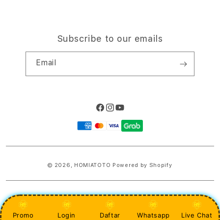
Subscribe to our emails
Email
Facebook
Instagram
YouTube
Payment
methods
© 2026,
HOMIATOTO
Powered by Shopify
PRICES INCLUDE 9% GST BUT EXCLUDE SHIPPING COSTS.
S
Promo
Login
Daftar
Whatsapp
Live Chat