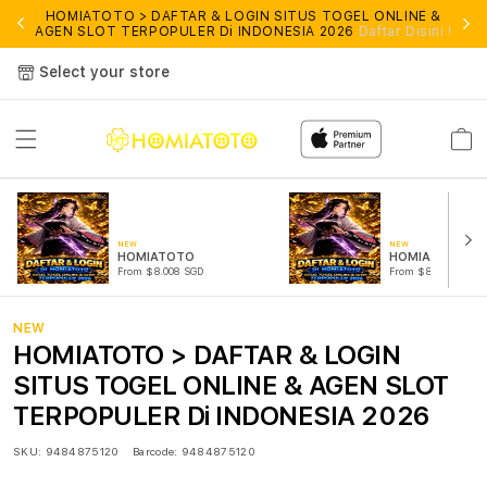
HOMIATOTO > DAFTAR & LOGIN SITUS TOGEL ONLINE &
AGEN SLOT TERPOPULER Di INDONESIA 2026
Daftar Disini !
Select your store
Cart
NEW
NEW
HOMIATOTO
HOMIA TOTO
From $8.008 SGD
From $889.99 SGD
NEW
HOMIATOTO > DAFTAR & LOGIN
SITUS TOGEL ONLINE & AGEN SLOT
TERPOPULER Di INDONESIA 2026
SKU:
9484875120
Barcode:
9484875120