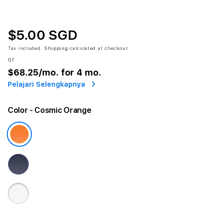
$5.00 SGD
Tax included.
Shipping
calculated at checkout.
or
$68.25
/mo. for 4 mo.
Pelajari Selengkapnya
Color
- Cosmic Orange