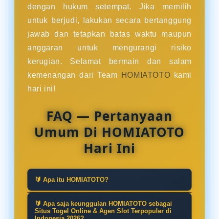
dengan hukum setempat. Jika memilih
untuk berjudi, lakukan secara bertanggung
jawab dan tetapkan batas waktu maupun
anggaran untuk mengurangi risiko
kerugian. Selamat bermain dan salam
kemenangan dari Team
HOMIATOTO
kami
hari ini!
FAQ — Pertanyaan
Umum Di HOMIATOTO
Hari Ini
🔰 Apa itu HOMIATOTO?
HOMIATOTO adalah SITUS TOGEL
🔰 Apa saja keunggulan HOMIATOTO sebagai
ONLINE & AGEN SLOT TERPOPULER
Situs Togel Online & Agen Slot Terpopuler di
Indonesia 2026?