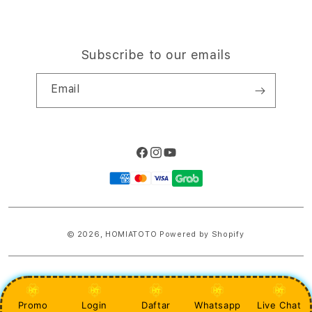
Subscribe to our emails
Email
Facebook
Instagram
YouTube
Payment
methods
© 2026,
HOMIATOTO
Powered by Shopify
PRICES INCLUDE 9% GST BUT EXCLUDE SHIPPING COSTS.
S
Promo
Login
Daftar
Whatsapp
Live Chat