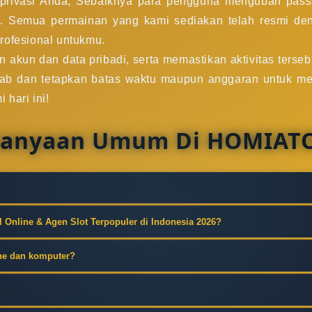
 privasi Anda, Sebaiknya para pengguna mengubah pass
 Semua permainan yang kami sediakan telah resmi deng
ofesional untukmu.
kun dan data pribadi, serta memastikan aktivitas terseb
wab dan tetapkan batas waktu maupun anggaran untuk me
 hari ini!
tanyaan Umum Di HOMIATOT
AGEN SLOT TERPOPULER Di INDONESIA 2026 sebagai pl
Online & Agen Slot Terpopuler di Indonesia 2026?
 Togel, Slot Online, Live Casino, Sportsbook, Arcade,
yang modern, sistem yang responsif, navigasi yang 
 mobile.
ne dan komputer?
erta layanan pelanggan yang siap membantu selama 24 
erbagai perangkat seperti smartphone Android, iPhon
?
engguna hari ini.