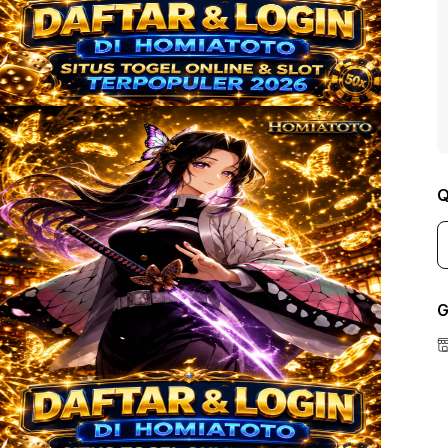
Open
media
5
in
modal
Q
G