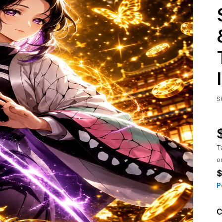
S
T
o
$
P
C