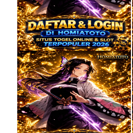
Open
media
2
in
modal