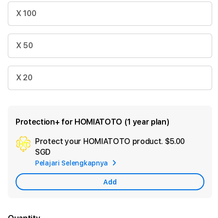
X 100
X 50
X 20
Protection+ for HOMIATOTO (1 year plan)
Protect your HOMIATOTO product.
$5.00
Ad
SGD
App
Pelajari Selengkapnya
Car
Add