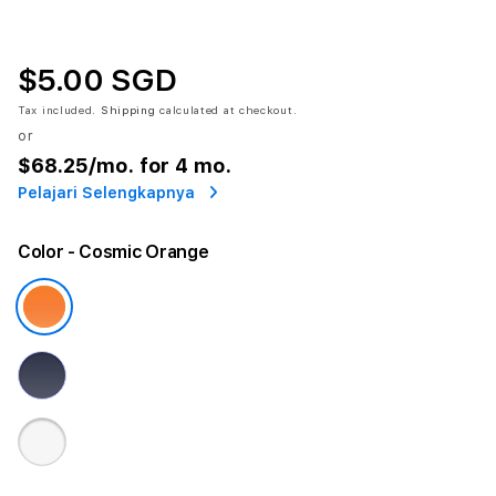
$5.00 SGD
Tax included.
Shipping
calculated at checkout.
or
$68.25
/mo. for 4 mo.
Pelajari Selengkapnya
Color
- Cosmic Orange