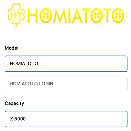
Model
HOMIATOTO
HOMIATOTO LOGIN
Capacity
X 5000