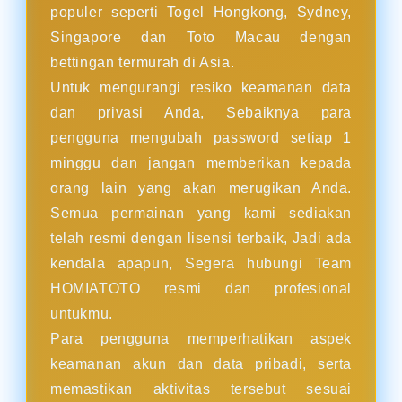
populer seperti Togel Hongkong, Sydney,
Singapore dan Toto Macau dengan
bettingan termurah di Asia.
Untuk mengurangi resiko keamanan data
dan privasi Anda, Sebaiknya para
pengguna mengubah password setiap 1
minggu dan jangan memberikan kepada
orang lain yang akan merugikan Anda.
Semua permainan yang kami sediakan
telah resmi dengan lisensi terbaik, Jadi ada
kendala apapun, Segera hubungi Team
HOMIATOTO resmi dan profesional
untukmu.
Para pengguna memperhatikan aspek
keamanan akun dan data pribadi, serta
memastikan aktivitas tersebut sesuai