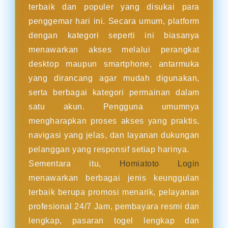
terbaik dan populer yang disukai para
penggemar hari ini. Secara umum, platform
dengan kategori seperti ini biasanya
menawarkan akses melalui perangkat
desktop maupun smartphone, antarmuka
yang dirancang agar mudah digunakan,
serta berbagai kategori permainan dalam
satu akun. Pengguna umumnya
mengharapkan proses akses yang praktis,
navigasi yang jelas, dan layanan dukungan
pelanggan yang responsif setiap harinya.
Sementara itu,
Homiatoto Login
menawarkan berbagai jenis keunggulan
terbaik berupa promosi menarik, pelayanan
profesional 24/7 Jam, pembayara resmi dan
lengkap, pasaran togel lengkap dan