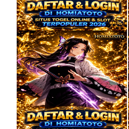
Open
media
4
in
modal