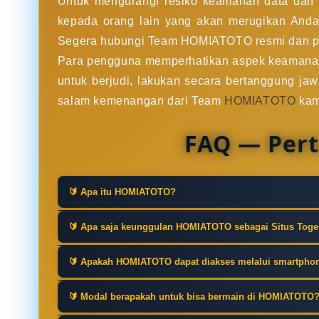
Untuk mengurangi resiko keamanan data dan
kepada orang lain yang akan merugikan Anda.
Segera hubungi Team HOMIATOTO resmi dan pr
Para pengguna memperhatikan aspek keamanan a
untuk berjudi, lakukan secara bertanggung ja
salam kemenangan dari Team
HOMIATOTO
kami
FAQ — Per
🔰 Apa itu HOMIATOTO?
HOMIATOTO adalah SITUS TOGEL ONLINE & 
🔰 Apa saja keunggulan HOMIATOTO sebagai Situs Togel 
berbagai kategori permainan seperti Toto
HOMIATOTO menawarkan tampilan website 
diakses melalui desktop maupun perangkat
🔰 Apakah HOMIATOTO dapat diakses melalui smartpho
lengkap, proses transaksi yang praktis, s
Ya. HOMIATOTO mendukung akses melalui b
🔰 Modal berapakah untuk bisa bermain di HOMIATOTO
ribet dan gampang untuk digunkaan para p