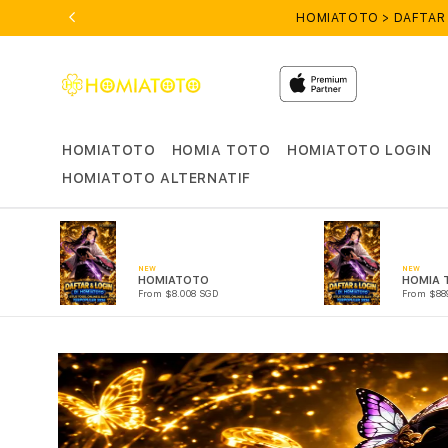
HOMIATOTO > DAFTAR 
HOMIATOTO
HOMIA TOTO
HOMIATOTO LOGIN
HOMIATOTO ALTERNATIF
NEW
NEW
HOMIATOTO
HOMIA 
From $8.008 SGD
From $88
Skip to
product
information