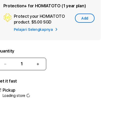
Protection+ for HOMIATOTO (1 year plan)
Protect your HOMIATOTO
Add
Add
product.
$5.00 SGD
Apple
Pelajari Selengkapnya
Care
uantity
Decrease
Increase
quantity
quantity
for
for
et it fast
HOMIATOTO
HOMIATOTO
>
>
Pickup
DAFTAR
DAFTAR
Loading store
&
&
LOGIN
LOGIN
SITUS
SITUS
TOGEL
TOGEL