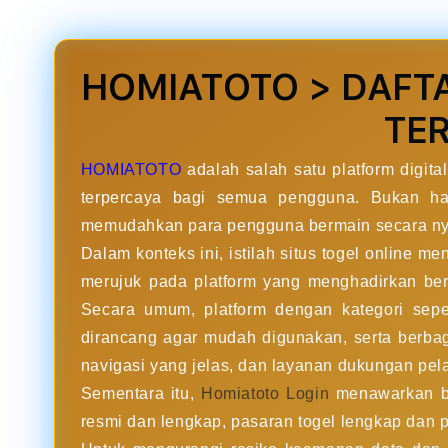
8
in
modal
HOMIATOTO > DAFTA
TER
HOMIATOTO
adalah salah satu platform digit
terpercaya bagi semua pengguna. Bukan h
memudahkan para pengguna bermain secara nyama
Dalam konteks ini, istilah situs togel online
merujuk pada platform yang menghadirkan bera
Secara umum, platform dengan kategori sep
dirancang agar mudah digunakan, serta berba
navigasi yang jelas, dan layanan dukungan pela
Sementara itu,
Homiatoto Login
menawarkan be
resmi dan lengkap, pasaran togel lengkap dan 