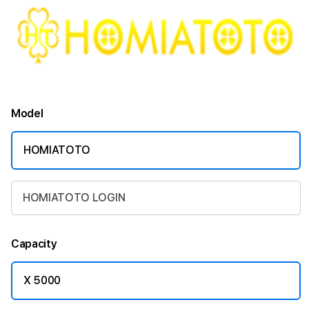
Model
HOMIATOTO
HOMIATOTO LOGIN
Capacity
X 5000