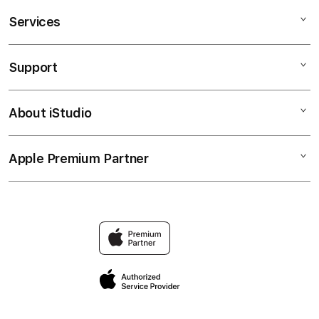
Services
HOMIATOTO
HOMIATOTO LOGIN
Support
AppleCare+
HOMIATOTO LINK
Corporate
HOMIATOTO DAFTAR
About iStudio
My Account
HOMIATOTO
SITUS HOMIATOTO
Collection & Delivery
Elush Service Provider
HOMIATOTO TOGEL
Apple Premium Partner
About Us
Returns & Exchanges
Financing Options
HOMIATOTO SLOT
Find an iStudio near you
Contact Us
Trade-in
HOMIATOTO ALTERNATIF
Why Shop at iStudio
FAQ
Traveller’s Reservation
retroporr.org
Privacy Policy
Site Terms of Use