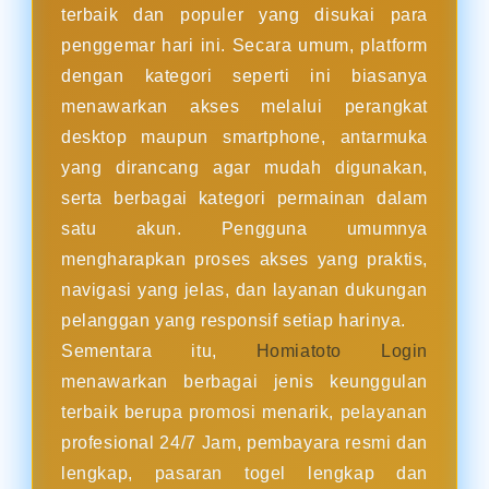
terbaik dan populer yang disukai para
penggemar hari ini. Secara umum, platform
dengan kategori seperti ini biasanya
menawarkan akses melalui perangkat
desktop maupun smartphone, antarmuka
yang dirancang agar mudah digunakan,
serta berbagai kategori permainan dalam
satu akun. Pengguna umumnya
mengharapkan proses akses yang praktis,
navigasi yang jelas, dan layanan dukungan
pelanggan yang responsif setiap harinya.
Sementara itu,
Homiatoto Login
menawarkan berbagai jenis keunggulan
terbaik berupa promosi menarik, pelayanan
profesional 24/7 Jam, pembayara resmi dan
lengkap, pasaran togel lengkap dan