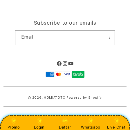
Subscribe to our emails
Email
Facebook
Instagram
YouTube
Payment
methods
© 2026,
HOMIATOTO
Powered by Shopify
PRICES INCLUDE 9% GST BUT EXCLUDE SHIPPING COSTS.
S
Promo
Login
Daftar
Whatsapp
Live Chat