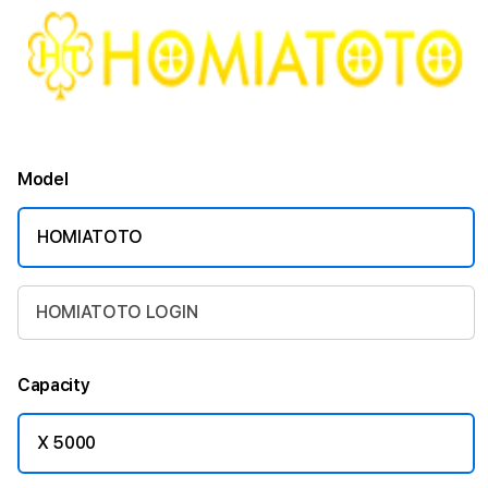
Model
HOMIATOTO
HOMIATOTO LOGIN
Capacity
X 5000