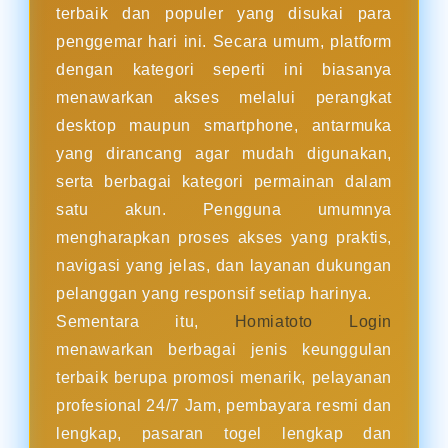
terbaik dan populer yang disukai para
penggemar hari ini. Secara umum, platform
dengan kategori seperti ini biasanya
menawarkan akses melalui perangkat
desktop maupun smartphone, antarmuka
yang dirancang agar mudah digunakan,
serta berbagai kategori permainan dalam
satu akun. Pengguna umumnya
mengharapkan proses akses yang praktis,
navigasi yang jelas, dan layanan dukungan
pelanggan yang responsif setiap harinya.
Sementara itu,
Homiatoto Login
menawarkan berbagai jenis keunggulan
terbaik berupa promosi menarik, pelayanan
profesional 24/7 Jam, pembayara resmi dan
lengkap, pasaran togel lengkap dan