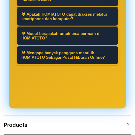
Di INDONESIA 2026 sebagai platform
HOMIATOTO menawarkan tampilan
hiburan digital yang menyediakan
🔰 Apakah HOMIATOTO dapat diakses melalui
website yang modern, sistem yang
smartphone dan komputer?
berbagai kategori permainan seperti
responsif, navigasi yang mudah
Toto Togel, Slot Online, Live Casino,
Ya. HOMIATOTO mendukung akses
🔰 Modal berapakah untuk bisa bermain di
digunakan, pilihan permainan yang
Sportsbook, Arcade, dan permainan
melalui berbagai perangkat seperti
HOMIATOTO?
lengkap, proses transaksi yang
populer lainnya yang dapat diakses
smartphone Android, iPhone, tablet,
Cukup murah ya Guyss, Untuk
praktis, serta layanan pelanggan
🔰 Mengapa banyak pengguna memilih
melalui desktop maupun perangkat
laptop, maupun komputer tanpa
bermain hanya minimal deposit 10RB
HOMIATOTO Sebagai Pusat Hiburan Online?
yang siap membantu selama 24 jam.
mobile.
ribet dan gampang untuk digunkaan
dan bettingan togel 100 perak koin
Ya, Banyak pengguna memilih
para pengguna hari ini.
di semua pasaran resmi dan populer
HOMIATOTO disebabkan akses
di HOMIATOTO.
alternative cepat, aman dan
terpercaya dengan performa website
yang stabil, koleksi permainan yang
beragam, proses transaksi yang
praktis, serta dukungan layanan
Products
pelanggan 24 jam penuh.