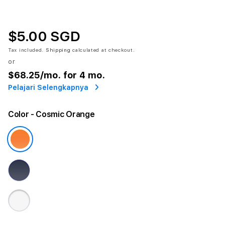
$5.00 SGD
Tax included.
Shipping
calculated at checkout.
or
$68.25
/mo. for 4 mo.
Pelajari Selengkapnya
Color
- Cosmic Orange